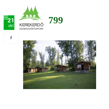
img_6799
21
okt
Post by
Tamás