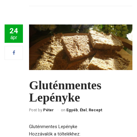
24
ápr
Gluténmentes
Lepényke
Post by
Péter
on
Egyéb
,
Étel
,
Recept
Gluténmentes Lepényke
Hozzávalók a töltelékhez: