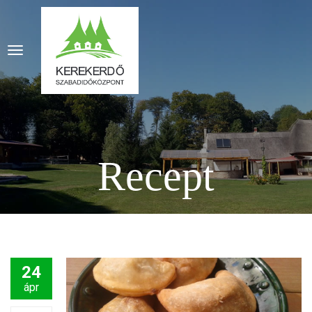
Recept
24
ápr