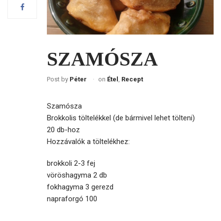
SZAMÓSZA
Post by
Péter
on
Étel
,
Recept
Szamósza
Brokkolis töltelékkel (de bármivel lehet tölteni)
20 db-hoz
Hozzávalók a töltelékhez:
brokkoli 2-3 fej
vöröshagyma 2 db
fokhagyma 3 gerezd
napraforgó 100