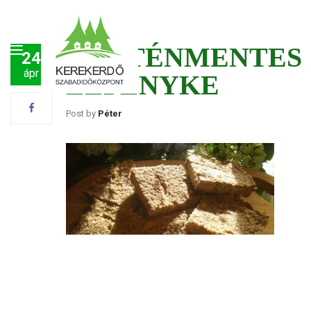
GLUTÉNMENTES
24
ápr
LEPÉNYKE
Post by
Péter