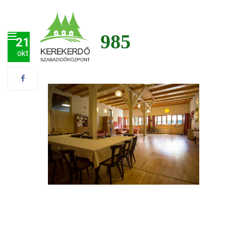
img_6985
21
okt
Post by
Tamás