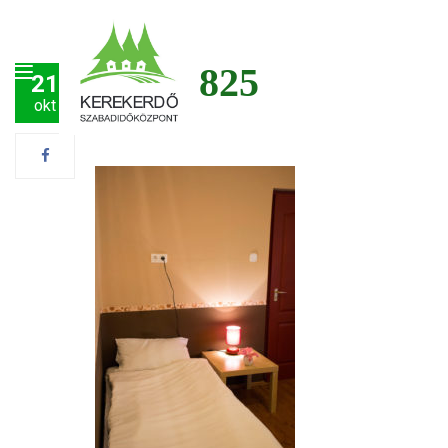
img_6825
21
okt
Post by
Tamás