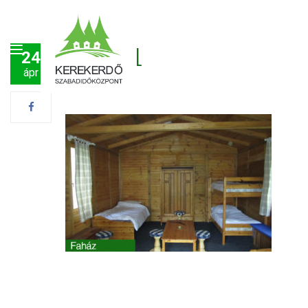
fahaz1
24
ápr
Post by
Péter