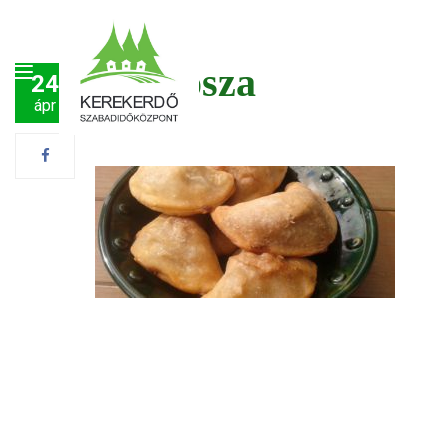
szamosza
24
ápr
Post by
Péter